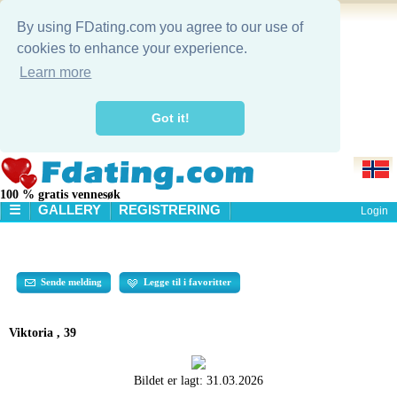
By using FDating.com you agree to our use of
cookies to enhance your experience.
Learn more
Got it!
100 % gratis vennesøk
☰
GALLERY
REGISTRERING
Login
STARTSIDE
GALLERY
SØK
Sende melding
Legge til i favoritter
Viktoria , 39
Bildet er lagt:
31.03.2026