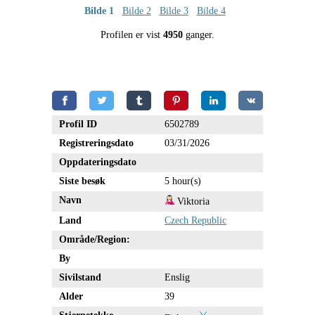
Bilde 1
Bilde 2
Bilde 3
Bilde 4
Profilen er vist
4950
ganger.
Profil ID
6502789
Registreringsdato
03/31/2026
Oppdateringsdato
Siste besøk
5 hour(s)
Navn
Viktoria
Land
Czech Republic
Område/Region:
By
Sivilstand
Enslig
Alder
39