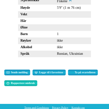
Stjernetekke
Fiskene
Høyde
5'9" (1 m 76 cm)
Vekt
Hår
Øine
Barn
1
Røyker
ikke
Alkohol
ikke
Språk
Russian, Ukrainian
Sende melding
Legge til i favoritter
Ta på svartelisten
Rapportere misbruk
Terms and Conditions
Privacy Policy
Kontakt oss